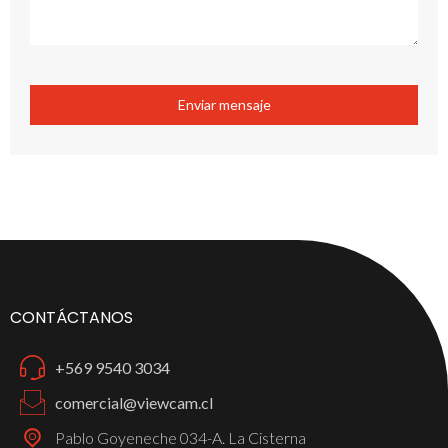
Enviar mensaje
CONTÁCTANOS
+569 9540 3034
comercial@viewcam.cl
Pablo Goyeneche 034-A. La Cisterna